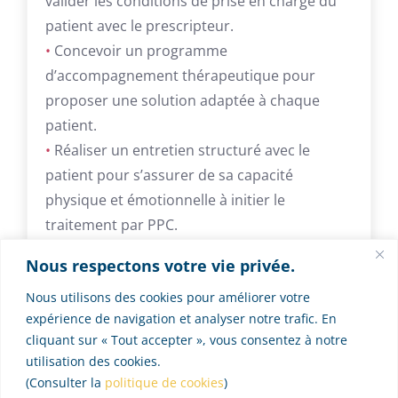
valider les conditions de prise en charge du
patient avec le prescripteur.
•
Concevoir un programme
d’accompagnement thérapeutique pour
proposer une solution adaptée à chaque
patient.
•
Réaliser un entretien structuré avec le
patient pour s’assurer de sa capacité
physique et émotionnelle à initier le
traitement par PPC.
•
Sensibiliser le patient pour qu’il acquiert des
Nous respectons votre vie privée.
capacités d’autosoin.
Nous utilisons des cookies pour améliorer votre
•
Organiser un suivi du traitement
expérience de navigation et analyser notre trafic. En
respiratoire pour instaurer une relation avec
cliquant sur « Tout accepter », vous consentez à notre
le patient.
utilisation des cookies.
•
Vérifier l’efficacité du programme
(Consulter la
politique de cookies
)