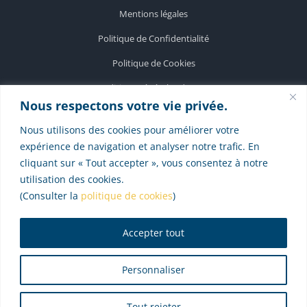
Mentions légales
Politique de Confidentialité
Politique de Cookies
Conditions générales de vente
Nous respectons votre vie privée.
Personnes en situation de handicap
Nous utilisons des cookies pour améliorer votre
expérience de navigation et analyser notre trafic. En
cliquant sur « Tout accepter », vous consentez à notre
PSASS
utilisation des cookies.
SLEEP LEARNING CENTER
(Consulter la
politique de cookies
)
EPNOS
Accepter tout
NIIX
Personnaliser
Tout rejeter