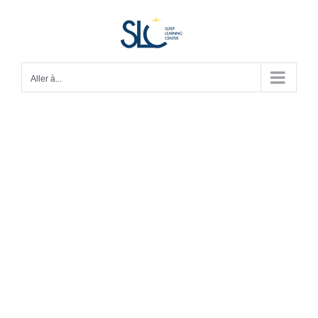
Passer
au
contenu
Aller à...