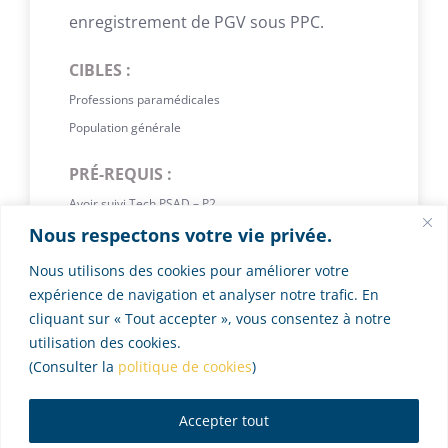
enregistrement de PGV sous PPC.
CIBLES :
Professions paramédicales
Population générale
PRÉ-REQUIS :
Avoir suivi Tech PSAD – P2
Nous respectons votre vie privée.
Disposer d’un équipement informatique suffisant
Nous utilisons des cookies pour améliorer votre
AU PROGRAMME :
expérience de navigation et analyser notre trafic. En
Maîtriser la lecture de la polygraphie,
cliquant sur « Tout accepter », vous consentez à notre
Connaître les normes de codage,
utilisation des cookies.
Interpréter des données de diagnostic
(Consulter la
politique de cookies
)
sous PPC, Interpréter les rapports de
polygraphie ventilatoire PGV…
Accepter tout