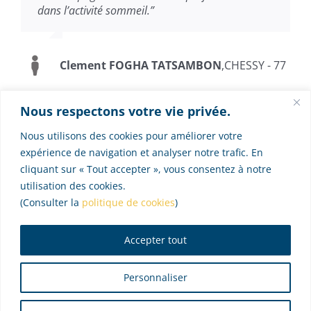
dans l’activité sommeil.”
Clement FOGHA TATSAMBON
,
CHESSY - 77
Nous respectons votre vie privée.
Nous utilisons des cookies pour améliorer votre
expérience de navigation et analyser notre trafic. En
cliquant sur « Tout accepter », vous consentez à notre
VOUS SOUHAITEZ PLUS
utilisation des cookies.
D’INFORMATIONS AU SUJET DE CETTE
(Consulter la
politique de cookies
)
FORMATION ?
Téléchargez le programme au format .pdf
Accepter tout
Personnaliser