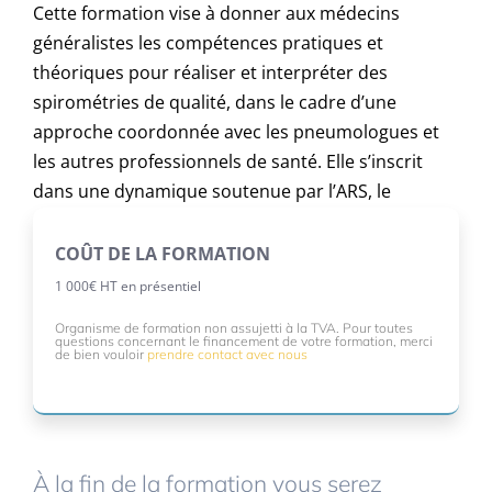
Cette formation vise à donner aux médecins
généralistes les compétences pratiques et
théoriques pour réaliser et interpréter des
spirométries de qualité, dans le cadre d’une
approche coordonnée avec les pneumologues et
les autres professionnels de santé. Elle s’inscrit
dans une dynamique soutenue par l’ARS, le
Syndicat de Médecine Générale (SMG), et s’aligne
avec les recommandations de la Société de
COÛT DE LA FORMATION
Pneumologie de Langue Française (SPLF).
1 000€ HT en présentiel
Organisme de formation non assujetti à la TVA. Pour toutes
questions concernant le financement de votre formation, merci
de bien vouloir
prendre contact avec nous
À la fin de la formation vous serez