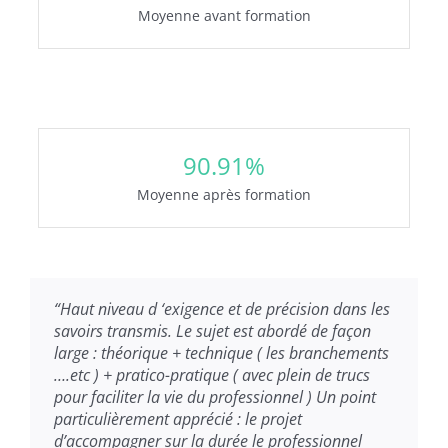
Moyenne avant formation
90.91
%
Moyenne après formation
“Haut niveau d ‘exigence et de précision dans les
“La bonne entente, le formateur donne envie
savoirs transmis. Le sujet est abordé de façon
d’apprendre et il explique bien, il prend du
large : théorique + technique ( les branchements
temps avec chaque élève.”
….etc ) + pratico-pratique ( avec plein de trucs
pour faciliter la vie du professionnel ) Un point
particulièrement apprécié : le projet
Maeva CAZOMONT
,
GUADELOUPE - 97
d’accompagner sur la durée le professionnel